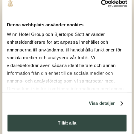
233 Tsarfamiljen
Denna webbplats använder cookies
Otursförföljd Tsarfamilj inspirerar slottsherre.
Winn Hotel Group och Bjertorps Slott använder
enhetsidentifierare för att anpassa innehållet och
annonserna till användarna, tillhandahålla funktioner för
sociala medier och analysera vår trafik. Vi
vidarebefordrar även sådana identifierare och annan
information från din enhet till de sociala medier och
annons- och analysföretag som vi samarbetar med.
Dessa kan i sin tur kombinera informationen med annan
information som du har tillhandahållit eller som de har
Visa detaljer
samlat in när du har använt deras tjänster.
205 Jakt
Tillåt alla
Vilda jakter efter vilt.