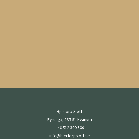
Bjertorp Slott
Fyrunga, 535 91 Kvänum
+46 512 300 500
info@bjertorpslott.se