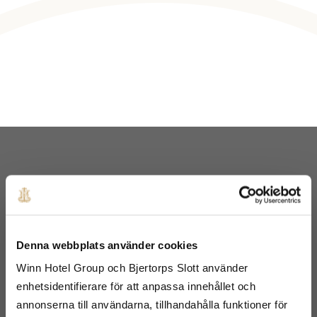
Inför den stora dagen finns många frågor, hoppas på att
kunna svara på några av dem här. Ni är varmt välkomna
att kontakta oss för mer information.
Läs mer
“Det blev precis som vi drömt om & ännu
mer. Alla våra gäster sa att lokalen, bröllopet
& servicen var helt fantastisk!”
Denna webbplats använder cookies
Madeleine via mejl
Winn Hotel Group och Bjertorps Slott använder
enhetsidentifierare för att anpassa innehållet och
annonserna till användarna, tillhandahålla funktioner för