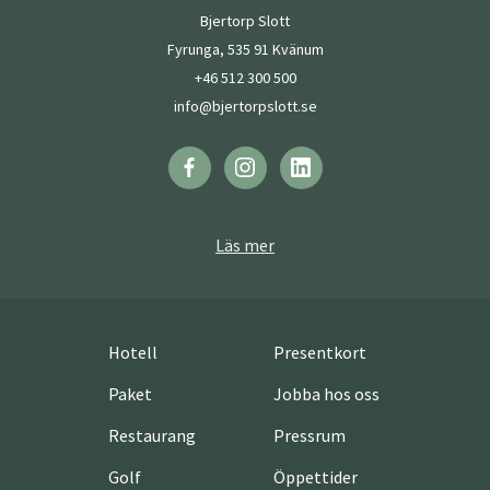
Bjertorp Slott
Fyrunga, 535 91 Kvänum
+46 512 300 500
info@bjertorpslott.se
Läs mer
Hotell
Presentkort
Paket
Jobba hos oss
Restaurang
Pressrum
Golf
Öppettider