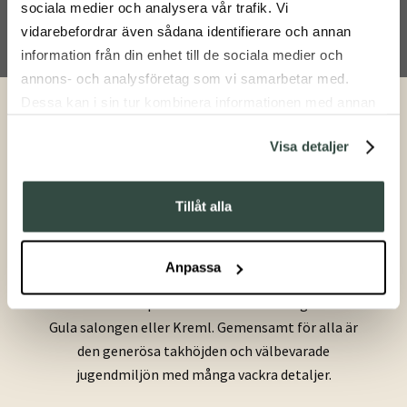
sociala medier och analysera vår trafik. Vi
vidarebefordrar även sådana identifierare och annan
information från din enhet till de sociala medier och
annons- och analysföretag som vi samarbetar med.
Dessa kan i sin tur kombinera informationen med annan
information som du har tillhandahållit eller som de har
Våra salonger
Visa detaljer
samlat in när du har använt deras tjänster.
Tillåt alla
Bjertorp Slott erbjuder många vackra miljöer för
vigselceremoni, middag och fest. För större
Anpassa
sällskap passar vår mäktiga musiksal och för
mindre sällskap finns mer intima salonger som
Gula salongen eller Kreml. Gemensamt för alla är
den generösa takhöjden och välbevarade
jugendmiljön med många vackra detaljer.