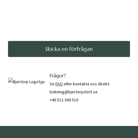
Skicka en förfrågan
Frågor?
Se
FAQ
eller kontakta oss direkt:
bokning@bjertorpslott.se
+46 512 300 510