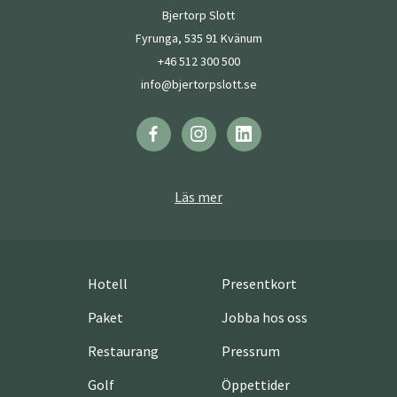
Bjertorp Slott
Fyrunga, 535 91 Kvänum
+46 512 300 500
info@bjertorpslott.se
Läs mer
Hotell
Presentkort
Paket
Jobba hos oss
Restaurang
Pressrum
Golf
Öppettider