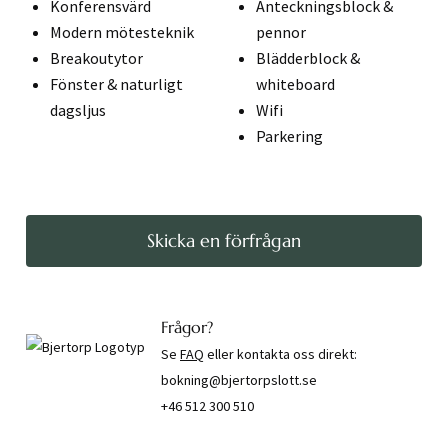
Konferensvärd
Anteckningsblock &
Modern mötesteknik
pennor
Breakoutytor
Blädderblock &
Fönster & naturligt
whiteboard
dagsljus
Wifi
Parkering
Skicka en förfrågan
Frågor?
Se
FAQ
eller kontakta oss direkt:
bokning@bjertorpslott.se
+46 512 300 510