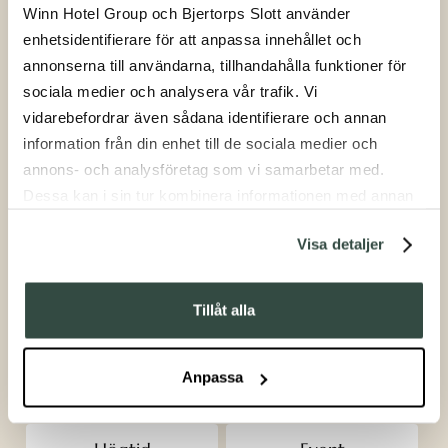
Winn Hotel Group och Bjertorps Slott använder
enhetsidentifierare för att anpassa innehållet och
annonserna till användarna, tillhandahålla funktioner för
sociala medier och analysera vår trafik. Vi
vidarebefordrar även sådana identifierare och annan
information från din enhet till de sociala medier och
annons- och analysföretag som vi samarbetar med.
Eventkalender
Dessa kan i sin tur kombinera informationen med annan
information som du har tillhandahållit eller som de har
Visa detaljer
samlat in när du har använt deras tjänster.
Vi gillar god mat, musik, historia, lokala upplevelser och
en levande landsbygd. Därför anordnar vi ofta något extra,
Tillåt alla
något utöver det härliga vanliga. Här ser du vad som
händer på slottet härnäst.
Anpassa