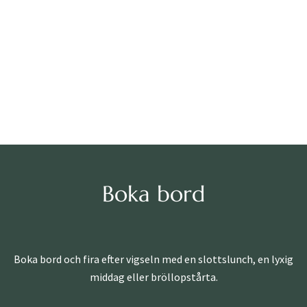
Kontaktuppgifter
Drop-in vigseln på Bjertorp Slott görs i nära samarbete med
Vara Kommun och Svenska Kyrkan.
Boka bord
Boka bord och fira efter vigseln med en slottslunch, en lyxig
middag eller bröllopstårta.