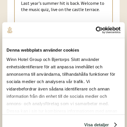
Last year's summer hit is back. Welcome to
the music quiz, live on the castle terrace.
Läs mer
Denna webbplats använder cookies
Winn Hotel Group och Bjertorps Slott använder
enhetsidentifierare för att anpassa innehållet och
annonserna till användarna, tillhandahålla funktioner för
sociala medier och analysera vår trafik. Vi
vidarebefordrar även sådana identifierare och annan
information från din enhet till de sociala medier och
annons- och analysföretag som vi samarbetar med.
Julbord Middag
Dessa kan i sin tur kombinera informationen med annan
information som du har tillhandahållit eller som de har
26/11/2026
-
20/12/2026
Visa detaljer
samlat in när du har använt deras tjänster.