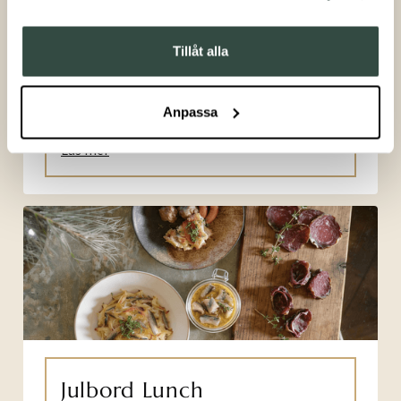
På Bjertorp Slott bjuder vi in till ett julbord
där traditionen står i centrum, men där
Tillåt alla
varje detalj är noggrant utvald. Här möts
klassiska smaker.
Anpassa
Läs mer
Julbord Lunch