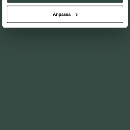
Mingel och visning hos Kvänum Kök. Kvänum är en ansedd
Anpassa
tillverkare av inredning för kök, bad och förvaring i
premiumsegmentet. Besök utställningen och känn dig
som hemma hos Kvänum kök.
Läs mer