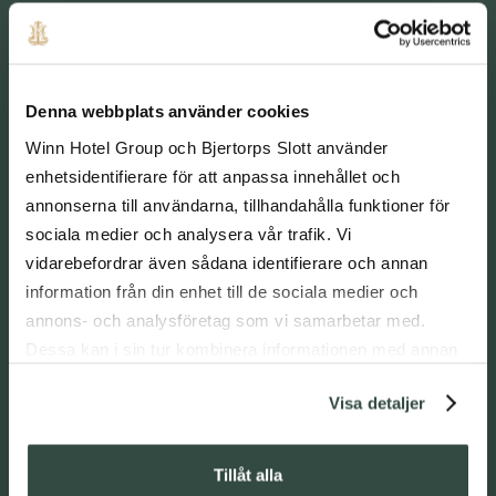
kakor, snittar och bakverk.
Läs mer
Denna webbplats använder cookies
Winn Hotel Group och Bjertorps Slott använder
enhetsidentifierare för att anpassa innehållet och
annonserna till användarna, tillhandahålla funktioner för
sociala medier och analysera vår trafik. Vi
vidarebefordrar även sådana identifierare och annan
information från din enhet till de sociala medier och
annons- och analysföretag som vi samarbetar med.
Dessa kan i sin tur kombinera informationen med annan
information som du har tillhandahållit eller som de har
Visa detaljer
samlat in när du har använt deras tjänster.
Tillåt alla
Kvänum Kök