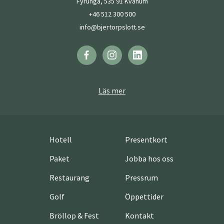
Fyrunga, 535 91 Kvänum
+46 512 300 500
info@bjertorpslott.se
Läs mer
Hotell
Presentkort
Paket
Jobba hos oss
Restaurang
Pressrum
Golf
Öppettider
Bröllop & Fest
Kontakt