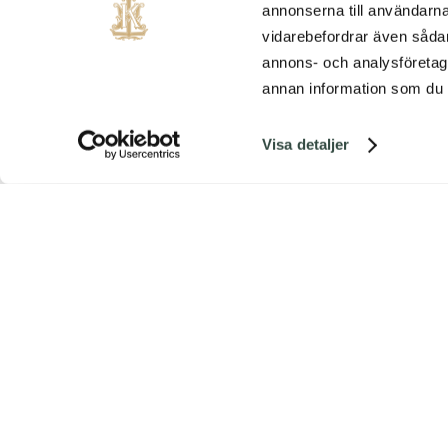
matsalar men h
annonserna till användarna,
vidarebefordrar även sådana
annons- och analysföretag
annan information som du ha
Visa detaljer
Direkt utanför slott
skogen och genom den f
eller ta bilen till fin
45 km 
Boka hundrum anting