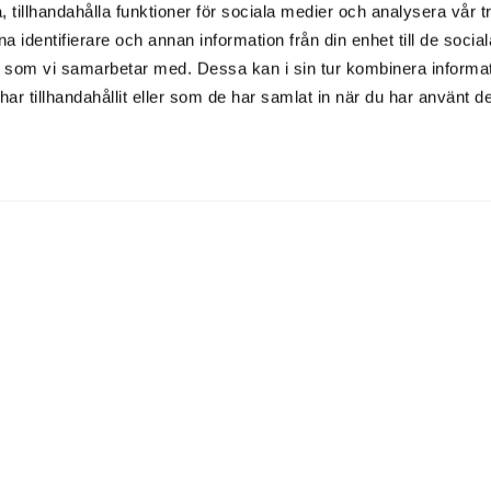
elt OK på vår "balkong" inomhus samt ute på terrassen och 
 tillhandahålla funktioner för sociala medier och analysera vår tr
 identifierare och annan information från din enhet till de socia
Hundtillägg 300 kr
 som vi samarbetar med. Dessa kan i sin tur kombinera inform
r tillhandahållit eller som de har samlat in när du har använt de
Sköna hundpromenader
sporten finns det ett flertal fina promenadslingor att upptäc
riska luften på vackra Varaslätten. Littorins stig 4 km dire
a vandringsleder. Endast 7 km från slottet finns landsvägsvand
från slottet den nyblivna Signaturleden 48 km på vackra
Kinn
Boka hundrum
en genom att notera ditt önskemål i din onlinebokning un
speciella önskemål" eller
kontakta oss
via mejl eller telefon.