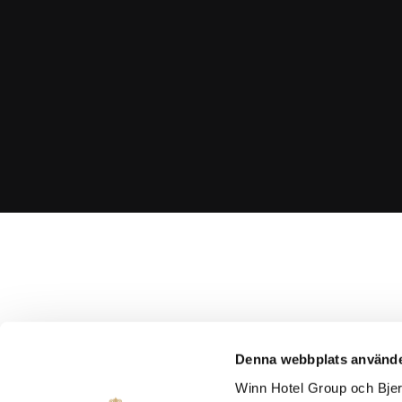
Denna webbplats använde
Vi har fem hotellrum 
vattenskål, hundsäng och
Winn Hotel Group och Bjert