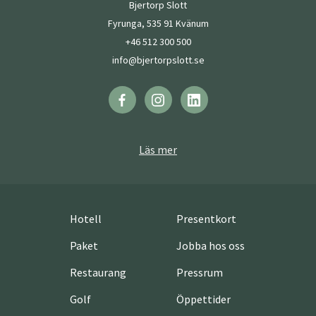
Bjertorp Slott
Fyrunga, 535 91 Kvänum
+46 512 300 500
info@bjertorpslott.se
Läs mer
Hotell
Presentkort
Paket
Jobba hos oss
Restaurang
Pressrum
Golf
Öppettider