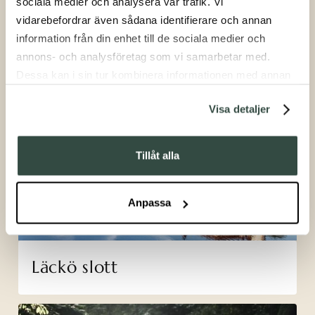
sociala medier och analysera vår trafik. Vi
vidarebefordrar även sådana identifierare och annan
information från din enhet till de sociala medier och
annons- och analysföretag som vi samarbetar med.
Dessa kan i sin tur kombinera informationen med annan
information som du har tillhandahållit eller som de har
Hornborgasjön
Visa detaljer
samlat in när du har använt deras tjänster.
Tillåt alla
Anpassa
Läckö slott